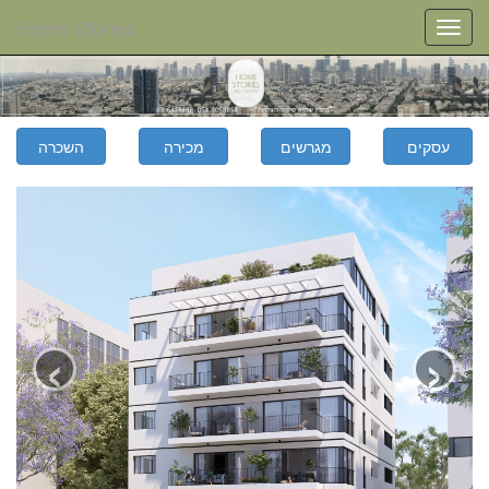
Home Stories
Toggle
navigation
‹
›