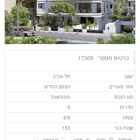
כרטיס מספר:
17309
ישוב
תל אביב
אזור מגורים
הצפון החדש
סוג הנכס
פנטהאוס
חדרים
5
קומה
/6
6
שטח בנוי
153
מעלית
חניה
מיזוג
מ.שמש